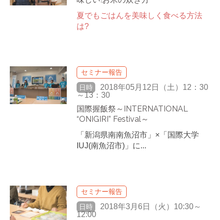
夏でもごはんを美味しく食べる方法
は?
セミナー報告
2018年05月12日（土）12：30
日時
～13：30
国際握飯祭～INTERNATIONAL
“ONIGIRI” Festival～
「新潟県南南魚沼市」×「国際大学
IUJ(南魚沼市)」に...
セミナー報告
2018年3月6日（火）10:30～
日時
12:00