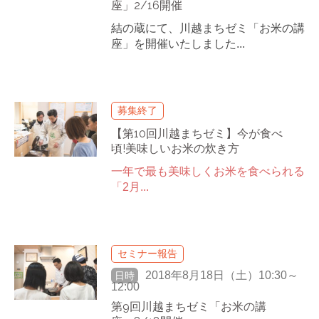
座」2/16開催
結の蔵にて、川越まちゼミ「お米の講
座」を開催いたしました...
募集終了
【第10回川越まちゼミ】今が食べ
頃!美味しいお米の炊き方
一年で最も美味しくお米を食べられる
「2月...
セミナー報告
2018年8月18日（土）10:30～
日時
12:00
第9回川越まちゼミ「お米の講