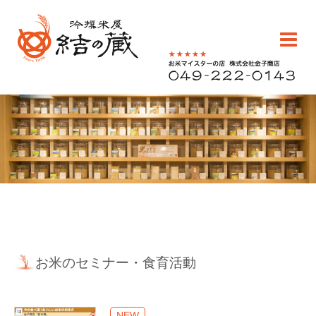
コ
ン
テ
ン
ツ
へ
川越のお米老舗
ス
販売・通販 | 吟撰
キ
0492220143
ッ
米屋 結の蔵(ゆい
プ
のくら)
お米のセミナー・食育活動
NEW