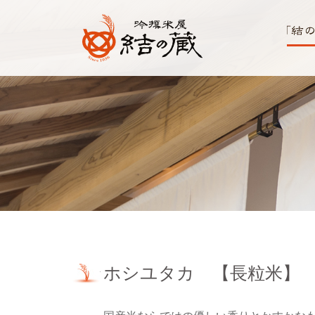
コ
ン
テ
ン
ツ
吟撰
へ
とは
川越のお米
ス
キ
老舗 販売・
ッ
プ
通販 | 吟撰
米屋 結の蔵
(ゆいのく
ら)
ホシユタカ 【長粒米】