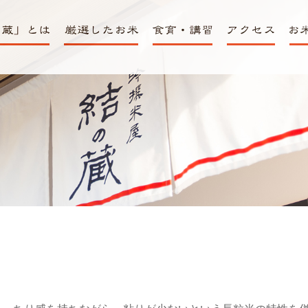
米屋「結の蔵」
厳選されたおいしい
食育・講習室
アクセス・営
お米
お米
業日時
販売