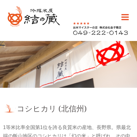
コ
ン
テ
ン
ツ
へ
川越のお米老舗
ス
販売・通販 | 吟撰
キ
0492220143
ッ
米屋 結の蔵(ゆい
プ
のくら)
コシヒカリ (北信州)
1等米比率全国第1位を誇る良質米の産地、長野県。県最北
端の飯山地区のコシヒカリは「幻の米」と呼ばれ、その中