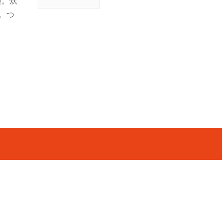
種。炊
去
。つ
開
。
催
セ
ミ
ナ
ー