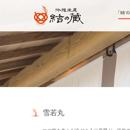
コ
ン
テ
ン
ツ
吟撰
へ
とは
川越のお米
ス
キ
老舗 販売・
ッ
プ
通販 | 吟撰
米屋 結の蔵
(ゆいのく
ら)
雪若丸