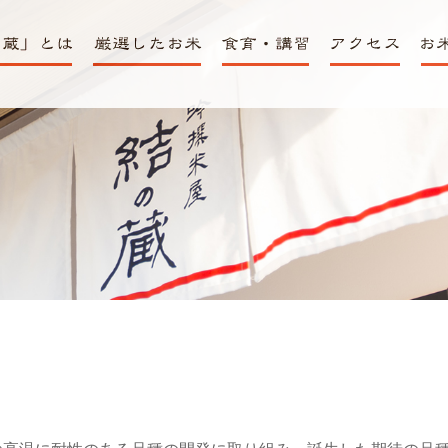
米屋「結の蔵」
厳選されたおいしい
食育・講習室
アクセス・営
お米
お米
業日時
販売